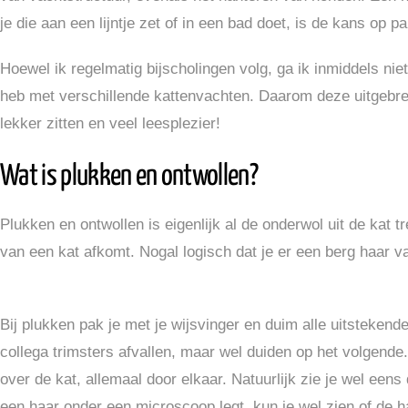
je die aan een lijntje zet of in een bad doet, is de kans o
Hoewel ik regelmatig bijscholingen volg, ga ik inmiddels niet
heb met verschillende kattenvachten. Daarom deze uitgebrei
lekker zitten en veel leesplezier!
Wat is plukken en ontwollen?
Plukken en ontwollen is eigenlijk al de onderwol uit de kat 
van een kat afkomt. Nogal logisch dat je er een berg haar van
Bij plukken pak je met je wijsvinger en duim alle uitstekende
collega trimsters afvallen, maar wel duiden op het volgend
over de kat, allemaal door elkaar. Natuurlijk zie je wel eens 
een haar onder een microscoop legt, kun je wel zien of de ha