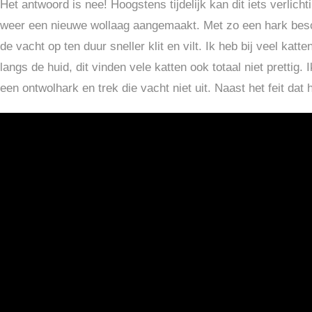
Het antwoord is nee! Hoogstens tijdelijk kan dit iets verli
weer een nieuwe wollaag aangemaakt. Met zo een hark bescha
de vacht op ten duur sneller klit en vilt. Ik heb bij veel 
langs de huid, dit vinden vele katten ook totaal niet pretti
een ontwolhark en trek die vacht niet uit. Naast het feit dat 