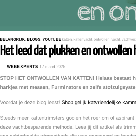
BELANGRIJK
,
BLOGS
,
YOUTUBE
katten
,
kattenvacht
,
ontwollen
,
vacht
,
vachtver
Het leed dat plukken en ontwollen 
WEBEXPERTS
17 maart 2025
STOP HET ONTWOLLEN VAN KATTEN!
Helaas bestaat h
harkjes met messen, Furminators en zelfs stofzuigsyst
Voordat je deze blog leest!
Shop gelijk katvriendelijke kamm
Steeds meer kattentrimsters gooien het roer om of aspirant t
deze vachtbesparende methode. Lees jij dit artikel als trimmer