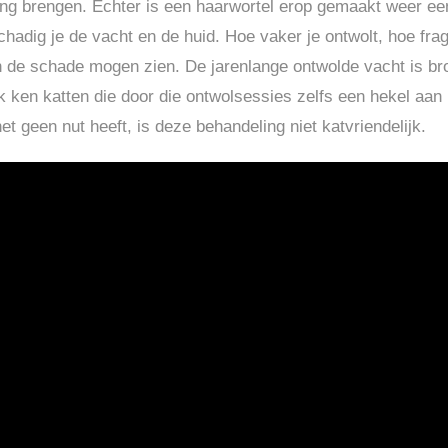
chting brengen. Echter is een haarwortel erop gemaakt weer 
dig je de vacht en de huid. Hoe vaker je ontwolt, hoe frag
katten de schade mogen zien. De jarenlange ontwolde vacht is
g. Ik ken katten die door die ontwolsessies zelfs een hekel a
het geen nut heeft, is deze behandeling niet katvriendelijk.