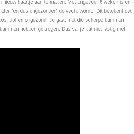
een nieuw haartje aan te maken. Met ongeveer 6 weken is er
ieler (en dus ongezonder) de vacht wordt. Dit betekent dat
 broos, dof en ongezond. Je gaat met die scherpe kammen
an kammen hebben gekregen. Dus val je kat niet lastig met