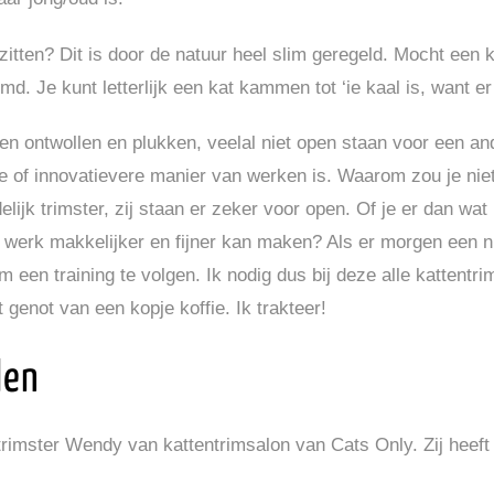
zitten? Dit is door de natuur heel slim geregeld. Mocht een k
md. Je kunt letterlijk een kat kammen tot ‘ie kaal is, want er
tten ontwollen en plukken, veelal niet open staan voor een 
re of innovatievere manier van werken is. Waarom zou je ni
jk trimster, zij staan er zeker voor open. Of je er dan wat 
w werk makkelijker en fijner kan maken? Als er morgen een 
om een training te volgen. Ik nodig dus bij deze alle kattentr
genot van een kopje koffie. Ik trakteer!
len
ntrimster Wendy van kattentrimsalon van Cats Only. Zij heeft