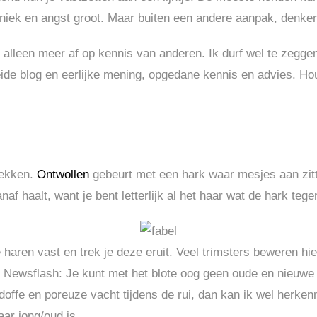
p paniek en angst groot. Maar buiten een andere aanpak, denk
 alleen meer af op kennis van anderen. Ik durf wel te zeggen 
de blog en eerlijke mening, opgedane kennis en advies. Hou
trekken.
Ontwollen
gebeurt met een hark waar mesjes aan zitt
af haalt, want je bent letterlijk al het haar wat de hark teg
 haren vast en trek je deze eruit. Veel trimsters beweren hie
e. Newsflash: Je kunt met het blote oog geen oude en nieuw
doffe en poreuze vacht tijdens de rui, dan kan ik wel herkenne
ar jong/oud is.