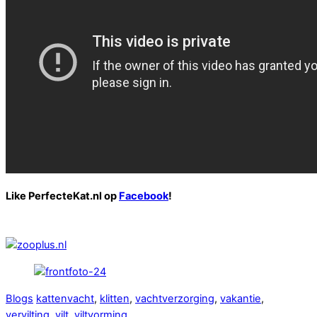
Like PerfecteKat.nl op
Facebook
!
Blogs
kattenvacht
,
klitten
,
vachtverzorging
,
vakantie
,
vervilting
,
vilt
,
viltvorming