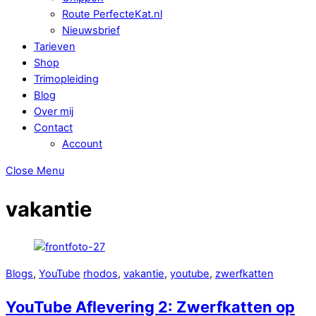
Route PerfecteKat.nl
Nieuwsbrief
Tarieven
Shop
Trimopleiding
Blog
Over mij
Contact
Account
Close Menu
vakantie
Blogs
,
YouTube
rhodos
,
vakantie
,
youtube
,
zwerfkatten
YouTube Aflevering 2: Zwerfkatten op