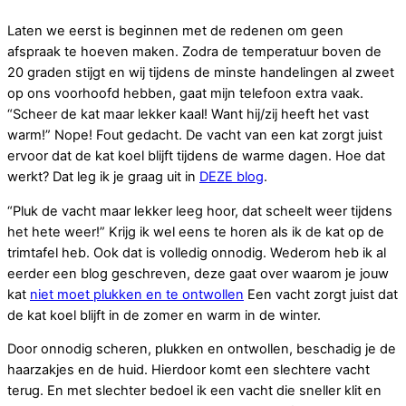
Laten we eerst is beginnen met de redenen om geen
afspraak te hoeven maken. Zodra de temperatuur boven de
20 graden stijgt en wij tijdens de minste handelingen al zweet
op ons voorhoofd hebben, gaat mijn telefoon extra vaak.
“Scheer de kat maar lekker kaal! Want hij/zij heeft het vast
warm!” Nope! Fout gedacht. De vacht van een kat zorgt juist
ervoor dat de kat koel blijft tijdens de warme dagen. Hoe dat
werkt? Dat leg ik je graag uit in
DEZE blog
.
“Pluk de vacht maar lekker leeg hoor, dat scheelt weer tijdens
het hete weer!” Krijg ik wel eens te horen als ik de kat op de
trimtafel heb. Ook dat is volledig onnodig. Wederom heb ik al
eerder een blog geschreven, deze gaat over waarom je jouw
kat
niet moet plukken en te ontwollen
Een vacht zorgt juist dat
de kat koel blijft in de zomer en warm in de winter.
Door onnodig scheren, plukken en ontwollen, beschadig je de
haarzakjes en de huid. Hierdoor komt een slechtere vacht
terug. En met slechter bedoel ik een vacht die sneller klit en