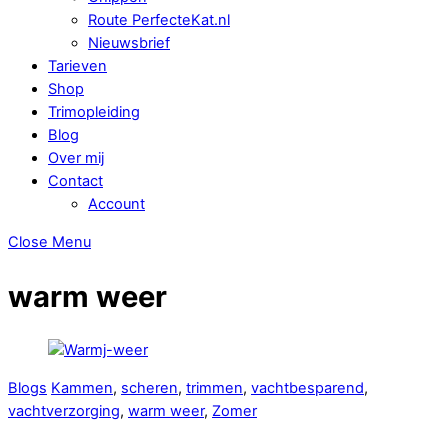
Route PerfecteKat.nl
Nieuwsbrief
Tarieven
Shop
Trimopleiding
Blog
Over mij
Contact
Account
Close Menu
warm weer
Blogs
Kammen
,
scheren
,
trimmen
,
vachtbesparend
,
vachtverzorging
,
warm weer
,
Zomer