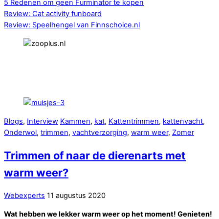
5 Redenen om geen Furminator te kopen
Review: Cat activity funboard
Review: Speelhengel van Finnschoice.nl
Blogs
,
Interview
Kammen
,
kat
,
Kattentrimmen
,
kattenvacht
,
Onderwol
,
trimmen
,
vachtverzorging
,
warm weer
,
Zomer
Trimmen of naar de dierenarts met
warm weer?
Webexperts
11 augustus 2020
Wat hebben we lekker warm weer op het moment! Genieten!