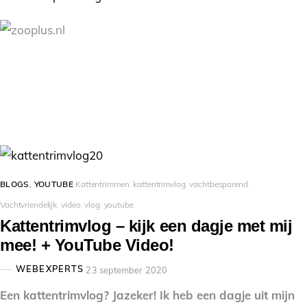
BLOGS
,
YOUTUBE
Kattentrimmen
,
kattentrimvlog
,
vachtbesparend
,
Vachtvriendelijk
,
video
,
vlog
,
youtube
Kattentrimvlog – kijk een dagje met mij
mee! + YouTube Video!
WEBEXPERTS
23 september 2020
Een kattentrimvlog? Jazeker! Ik heb een dagje uit mijn