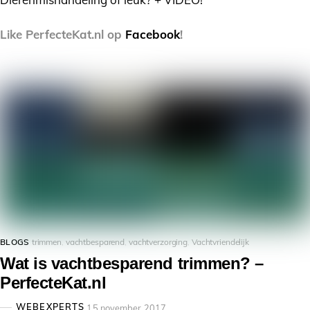
Like PerfecteKat.nl op
Facebook
!
BLOGS
trimmen
,
vachtbesparend
,
vachtverzorging
,
Vachtvriendelijk
Wat is vachtbesparend trimmen? –
PerfecteKat.nl
WEBEXPERTS
15 november 2017