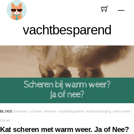
Skip
Men
to
content
vachtbesparend
BLOGS
Kammen
,
scheren
,
trimmen
,
vachtbesparend
,
vachtverzorging
,
warm weer
,
Zomer
Kat scheren met warm weer. Ja of Nee?