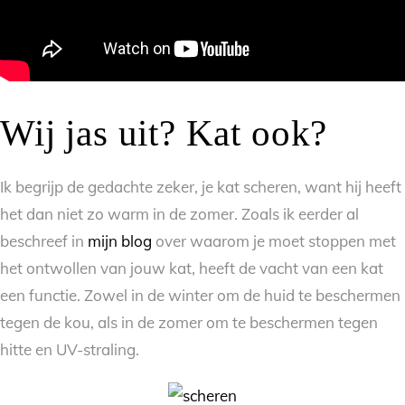
Wij jas uit? Kat ook?
Ik begrijp de gedachte zeker, je kat scheren, want hij heeft
het dan niet zo warm in de zomer. Zoals ik eerder al
beschreef in
mijn blog
over waarom je moet stoppen met
het ontwollen van jouw kat, heeft de vacht van een kat
een functie. Zowel in de winter om de huid te beschermen
tegen de kou, als in de zomer om te beschermen tegen
hitte en UV-straling.