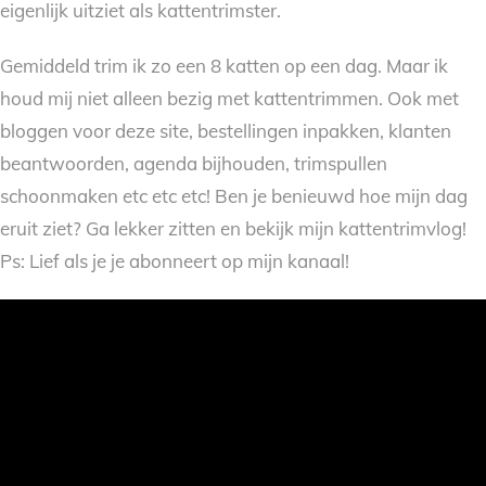
eigenlijk uitziet als kattentrimster.
Gemiddeld trim ik zo een 8 katten op een dag. Maar ik
houd mij niet alleen bezig met kattentrimmen. Ook met
bloggen voor deze site, bestellingen inpakken, klanten
beantwoorden, agenda bijhouden, trimspullen
schoonmaken etc etc etc! Ben je benieuwd hoe mijn dag
eruit ziet? Ga lekker zitten en bekijk mijn kattentrimvlog!
Ps: Lief als je je abonneert op mijn kanaal!