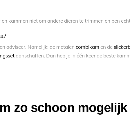
nde en kammen niet om andere dieren te trimmen en ben ech
en?
tten adviseer. Namelijk: de metalen
combikam
en de
slicker
ingsset
aanschaffen. Dan heb je in één keer de beste kamm
om zo schoon mogelijk