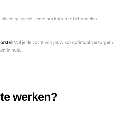
t alleen gespecialiseerd om katten te behandelen.
borstel
! Wil je de vacht van jouw kat optimaal verzorgen?
en in huis.
 te werken?