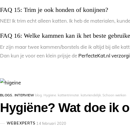
FAQ 15: Trim je ook honden of konijnen?
NEE! Ik trim echt alleen katten. Ik heb de materialen, ku
FAQ 16: Welke kammen kan ik het beste gebruik
Er zijn maar twee kammen/borstels die ik altijd bij alle ka
Dan kun je voor een klein prijsje de
PerfecteKat.nl verzorg
BLOGS
,
INTERVIEW
blog
,
Hygiene
,
kattentrimster
,
katvriendelijk
,
Schoon werken
Hygiëne? Wat doe ik 
WEBEXPERTS
14 februari 2020