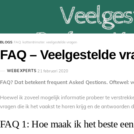
BLOGS
FAQ
,
kattentrimster
,
veelgestelde vragen
FAQ – Veelgestelde vr
WEBEXPERTS
21 februari 2020
FAQ? Dat betekent frequent Asked Qestions. Oftewel: veel
Hoewel ik zoveel mogelijk informatie probeer te verstrekk
vragen die ik het vaakst te horen krijg en de antwoorden 
FAQ 1: Hoe maak ik het beste een