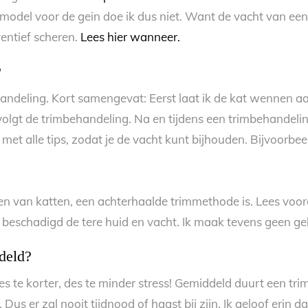
model voor de gein doe ik dus niet. Want de vacht van een 
ventief scheren.
Lees hier wanneer.
?
handeling. Kort samengevat: Eerst laat ik de kat wennen a
olgt de trimbehandeling. Na en tijdens een trimbehandeling k
 met alle tips, zodat je de vacht kunt bijhouden. Bijvoorbe
len van katten, een achterhaalde trimmethode is. Lees voo
t beschadigd de tere huid en vacht. Ik maak tevens geen g
deld?
 Des te korter, des te minder stress! Gemiddeld duurt een t
. Dus er zal nooit tijdnood of haast bij zijn. Ik geloof erin 