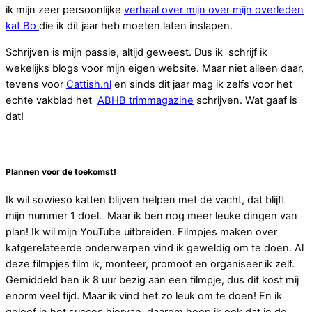
ik mijn zeer persoonlijke
verhaal over mijn over mijn overleden
kat Bo
die ik dit jaar heb moeten laten inslapen.
Schrijven is mijn passie, altijd geweest. Dus ik schrijf ik
wekelijks blogs voor mijn eigen website. Maar niet alleen daar,
tevens voor
Cattish.nl
en sinds dit jaar mag ik zelfs voor het
echte vakblad het
ABHB trimmagazine
schrijven. Wat gaaf is
dat!
Plannen voor de toekomst!
Ik wil sowieso katten blijven helpen met de vacht, dat blijft
mijn nummer 1 doel. Maar ik ben nog meer leuke dingen van
plan! Ik wil mijn YouTube uitbreiden. Filmpjes maken over
katgerelateerde onderwerpen vind ik geweldig om te doen. Al
deze filmpjes film ik, monteer, promoot en organiseer ik zelf.
Gemiddeld ben ik 8 uur bezig aan een filmpje, dus dit kost mij
enorm veel tijd. Maar ik vind het zo leuk om te doen! En ik
geloof in het succes hiervan, daarom hoop ik ook dat je de