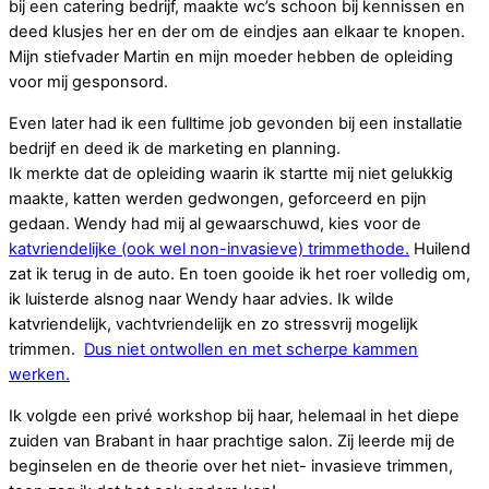
bij een catering bedrijf, maakte wc’s schoon bij kennissen en
deed klusjes her en der om de eindjes aan elkaar te knopen.
Mijn stiefvader Martin en mijn moeder hebben de opleiding
voor mij gesponsord.
Even later had ik een fulltime job gevonden bij een installatie
bedrijf en deed ik de marketing en planning.
Ik merkte dat de opleiding waarin ik startte mij niet gelukkig
maakte, katten werden gedwongen, geforceerd en pijn
gedaan. Wendy had mij al gewaarschuwd, kies voor de
katvriendelijke (ook wel non-invasieve) trimmethode.
Huilend
zat ik terug in de auto. En toen gooide ik het roer volledig om,
ik luisterde alsnog naar Wendy haar advies. Ik wilde
katvriendelijk, vachtvriendelijk en zo stressvrij mogelijk
trimmen.
Dus niet ontwollen en met scherpe kammen
werken.
Ik volgde een privé workshop bij haar, helemaal in het diepe
zuiden van Brabant in haar prachtige salon. Zij leerde mij de
beginselen en de theorie over het niet- invasieve trimmen,