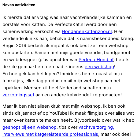
Neven activiteiten
Ik merkte dat er vraag was naar vachtvriendelijke kammen en
borstels voor katten. De PerfecteKat.nl werd door een
samenwerking verkocht via
Hondenenkattenzooi.nl
. Hier
verdiende ik niks aan, behalve dat ik naamsbekendheid kreeg.
Begin 2019 bedacht ik mij dat ik ook best zelf een webshop
kon opstarten. Samen met mijn goede vriendin, bondgenoot
en webdesigner (plus oprichter van
PerfecteHond.nl
) heb ik
de site gemaakt en toen had ik ineens
een webshop
!
En hoe gek kan het lopen? Inmiddels ben ik naast al mijn
trimkatjes, elke dag producten uit mijn webshop aan het
inpakken. Mensen uit heel Nederland schaffen mijn
verzorgingsset
aan en andere katvriendelijke producten!
Maar ik ben niet alleen druk met mijn webshop. Ik ben ook
sinds dit jaar actief op YouTube! Ik maak filmpjes over alles wat
maar over katten te maken heeft. Bijvoorbeeld over wat ik heb
geshopt bij een webshop
, tips over
vachtverzorging,
interviews met katgerelateerde professionals
, maar ook deel