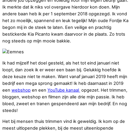
andere job opzeggen en volledig voor mijn eigen bedrijf gaan.
Ik merkte dat ik niks vol overgave hierdoor kon doen. Mijn
andere baan heb ik per 1 september 2018 opgezegd. Ik vond
het zo moeilijk, spannend en leuk tegelijk! Mijn oude Fordje Ka
begon mij in de steek te laten. Een veilige en prachtig
bestickerde Kia Picanto kwam daarvoor in de plaats. Zo trots
nog steeds op mijn mooie bakkie.
Ik had mijzelf het doel gesteld, als het tot eind januari niet
loopt, dan zoek ik er weer een baan bij. Gelukkig hoefde ik
deze keuze niet te maken. Want vanaf januari 2019 heeft mijn
bedrijf een mega sprong gemaakt! Ik heb daarnaast in 2019
een
webshop
en een
YouTube kanaal
opgezet. Het trimmen,
bloggen, webshop en filmen zijn alle drie mijn passie. Ik heb
bloed, zweet en tranen gespendeerd aan mijn bedrijf. En nog
steeds!
Het bij mensen thuis trimmen vind ik geweldig. Ik kom op de
meest uitlopende plekken, bij de meest uiteenlopende