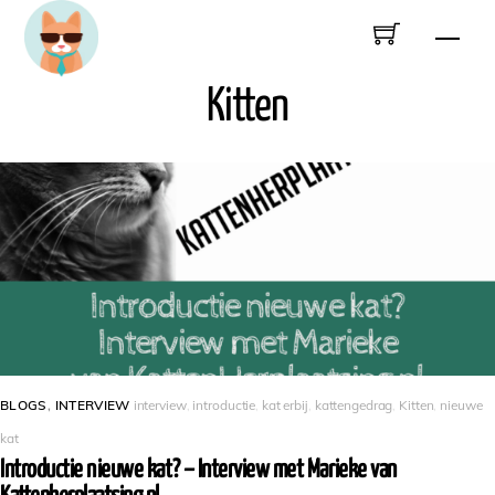
Skip
Men
to
content
Kitten
BLOGS
,
INTERVIEW
interview
,
introductie
,
kat erbij
,
kattengedrag
,
Kitten
,
nieuwe
kat
Introductie nieuwe kat? – Interview met Marieke van