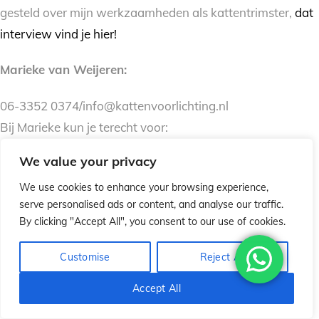
gesteld over mijn werkzaamheden als kattentrimster,
dat
interview vind je hier!
Marieke van Weijeren:
06-3352 0374/info@kattenvoorlichting.nl
Bij Marieke kun je terecht voor:
Gratis persoonlijk advies op maat
We value your privacy
Voorlichting
We use cookies to enhance your browsing experience,
Herplaatsing van katten
serve personalised ads or content, and analyse our traffic.
Kortdurende opvang in huiselijke omgeving in Cuijk
By clicking "Accept All", you consent to our use of cookies.
Karin Everraert:
Customise
Reject All
06-5273 2828/info@kattenvoorlichting.nl
Accept All
Bij Karin kun je terecht voor: