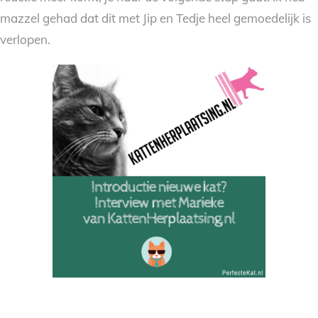
mazzel gehad dat dit met Jip en Tedje heel gemoedelijk is
verlopen.