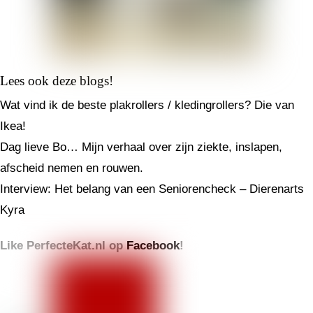
Lees ook deze blogs!
Wat vind ik de beste plakrollers / kledingrollers? Die van
Ikea!
Dag lieve Bo… Mijn verhaal over zijn ziekte, inslapen,
afscheid nemen en rouwen.
Interview: Het belang van een Seniorencheck – Dierenarts
Kyra
Like PerfecteKat.nl op
Facebook
!