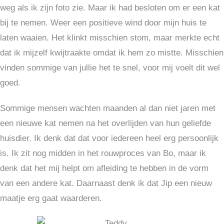
weg als ik zijn foto zie. Maar ik had besloten om er een kat
bij te nemen. Weer een positieve wind door mijn huis te
laten waaien. Het klinkt misschien stom, maar merkte echt
dat ik mijzelf kwijtraakte omdat ik hem zo mistte. Misschien
vinden sommige van jullie het te snel, voor mij voelt dit wel
goed.
Sommige mensen wachten maanden al dan niet jaren met
een nieuwe kat nemen na het overlijden van hun geliefde
huisdier. Ik denk dat dat voor iedereen heel erg persoonlijk
is. Ik zit nog midden in het rouwproces van Bo, maar ik
denk dat het mij helpt om afleiding te hebben in de vorm
van een andere kat. Daarnaast denk ik dat Jip een nieuw
maatje erg gaat waarderen.