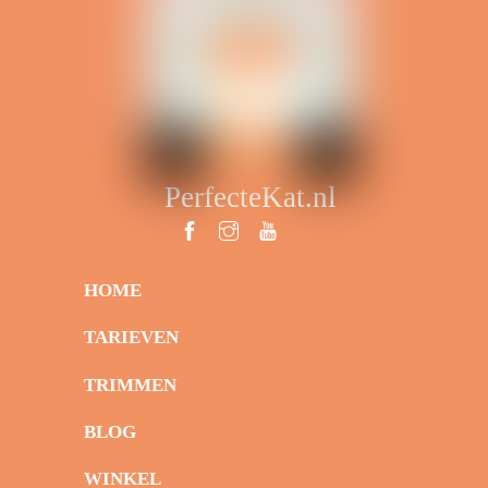
PerfecteKat.nl
HOME
TARIEVEN
TRIMMEN
BLOG
WINKEL