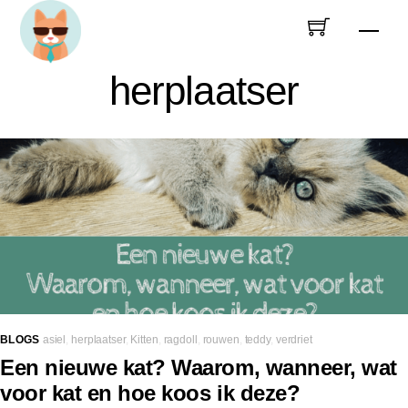
Skip
Men
to
content
herplaatser
BLOGS
asiel
,
herplaatser
,
Kitten
,
ragdoll
,
rouwen
,
teddy
,
verdriet
Een nieuwe kat? Waarom, wanneer, wat
voor kat en hoe koos ik deze?