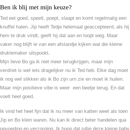
Ben ik blij met mijn keuze?
Ted eet goed, speelt, poept, slaapt en komt regelmatig een
knuffel halen. Jip heeft Tedje helemaal geaccepteerd, als hij
hem te druk vindt, geeft hij dat aan en loopt weg. Maar
vaker nog blijft ie van een afstandje kijken wat die kleine
druktemaker uitspookt.
Mijn lieve Bo ga ik niet meer terugkrijgen, maar mijn
verdriet is wel iets dragelijker nu ik Ted heb. Elke dag moet
ik nog wel slikken als ik Bo zijn urn zie en moet ik huilen.
Maar mijn positieve vibe is weer een beetje terug. En dat
voelt heel goed.
Ik vind het heel fijn dat ik nu meer van katten weet als toen
Jip en Bo klein waren. Nu kan ik direct beter handelen qua
opvoeding en verzorging. Ik hoop dat jullie deze kleine baby