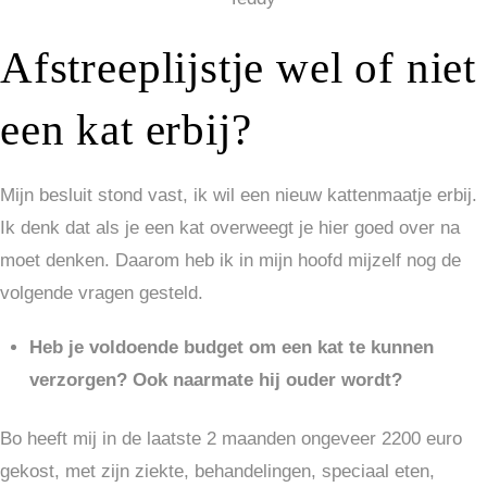
Afstreeplijstje wel of niet
een kat erbij?
Mijn besluit stond vast, ik wil een nieuw kattenmaatje erbij.
Ik denk dat als je een kat overweegt je hier goed over na
moet denken. Daarom heb ik in mijn hoofd mijzelf nog de
volgende vragen gesteld.
Heb je voldoende budget om een kat te kunnen
verzorgen? Ook naarmate hij ouder wordt?
Bo heeft mij in de laatste 2 maanden ongeveer 2200 euro
gekost, met zijn ziekte, behandelingen, speciaal eten,