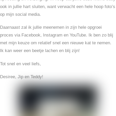
ook in jullie hart sluiten, want verwacht een hele hoop foto’s
op mijn social media.
Daarnaast zal ik jullie meenemen in zijn hele opgroei
proces via Facebook, Instagram en YouTube. Ik ben zo blij
met mijn keuze om relatief snel een nieuwe kat te nemen.
Ik kan weer een beetje lachen en blij zijn!
Tot snel en veel liefs,
Desiree, Jip en Teddy!