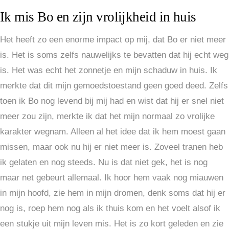
Ik mis Bo en zijn vrolijkheid in huis
Het heeft zo een enorme impact op mij, dat Bo er niet meer
is. Het is soms zelfs nauwelijks te bevatten dat hij echt weg
is. Het was echt het zonnetje en mijn schaduw in huis. Ik
merkte dat dit mijn gemoedstoestand geen goed deed. Zelfs
toen ik Bo nog levend bij mij had en wist dat hij er snel niet
meer zou zijn, merkte ik dat het mijn normaal zo vrolijke
karakter wegnam. Alleen al het idee dat ik hem moest gaan
missen, maar ook nu hij er niet meer is. Zoveel tranen heb
ik gelaten en nog steeds. Nu is dat niet gek, het is nog
maar net gebeurt allemaal. Ik hoor hem vaak nog miauwen
in mijn hoofd, zie hem in mijn dromen, denk soms dat hij er
nog is, roep hem nog als ik thuis kom en het voelt alsof ik
een stukje uit mijn leven mis. Het is zo kort geleden en zie