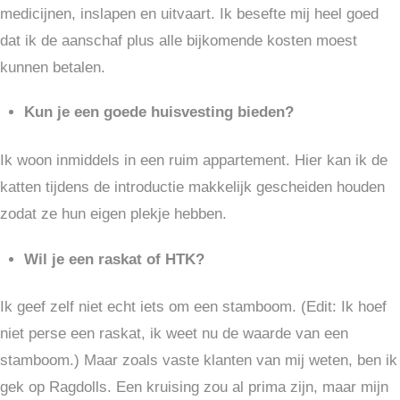
medicijnen, inslapen en uitvaart. Ik besefte mij heel goed
dat ik de aanschaf plus alle bijkomende kosten moest
kunnen betalen.
Kun je een goede huisvesting bieden?
Ik woon inmiddels in een ruim appartement. Hier kan ik de
katten tijdens de introductie makkelijk gescheiden houden
zodat ze hun eigen plekje hebben.
Wil je een raskat of HTK?
Ik geef zelf niet echt iets om een stamboom. (Edit: Ik hoef
niet perse een raskat, ik weet nu de waarde van een
stamboom.) Maar zoals vaste klanten van mij weten, ben ik
gek op Ragdolls. Een kruising zou al prima zijn, maar mijn