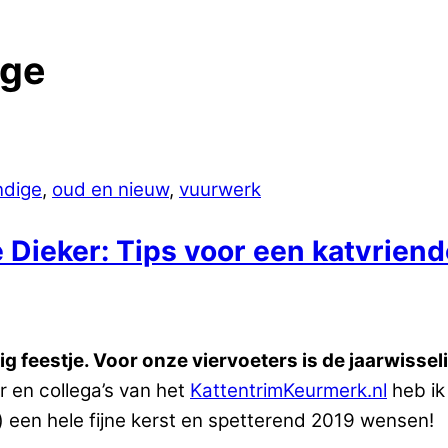
ige
ndige
,
oud en nieuw
,
vuurwerk
ieker: Tips voor een katvriende
g feestje. Voor onze viervoeters is de jaarwissel
en collega’s van het
KattentrimKeurmerk.nl
heb ik 
n) een hele fijne kerst en spetterend 2019 wensen!