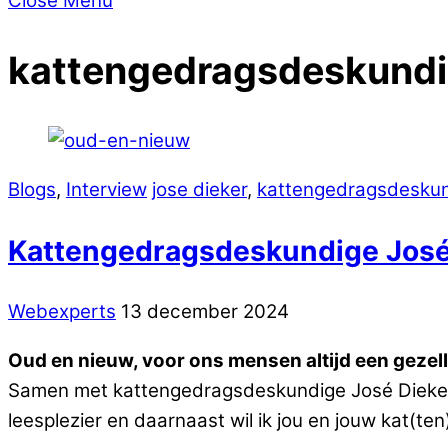
Close Menu
kattengedragsdeskund
Blogs
,
Interview
jose dieker
,
kattengedragsdesku
Kattengedragsdeskundige José D
Webexperts
13 december 2024
Oud en nieuw, voor ons mensen altijd een gezelli
Samen met kattengedragsdeskundige José Dieker 
leesplezier en daarnaast wil ik jou en jouw kat(te