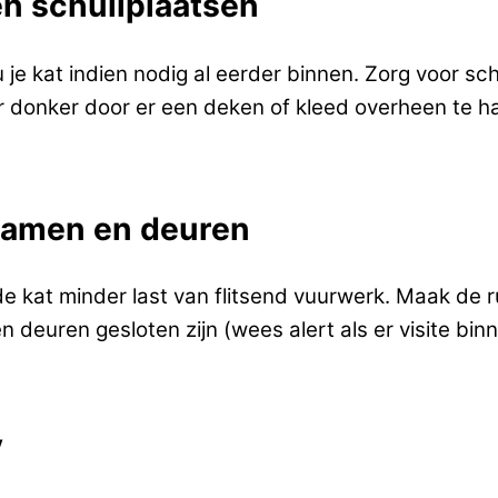
en schuilplaatsen
je kat indien nodig al eerder binnen. Zorg voor sch
er donker door er een deken of kleed overheen te h
 ramen en deuren
e kat minder last van flitsend vuurwerk. Maak de rui
 deuren gesloten zijn (wees alert als er visite bi
V