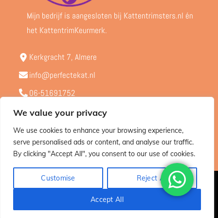
Mijn bedrijf is aangesloten bij Kattentrimsters.nl én
het KattentrimKeurmerk.
Kerkgracht 7, Almere
info@perfectekat.nl
06-51691752
Kvk - 65424603
We value your privacy
BTW - NL001910038B71
We use cookies to enhance your browsing experience,
serve personalised ads or content, and analyse our traffic.
By clicking "Accept All", you consent to our use of cookies.
Customise
Reject All
© Perfectekat.nl 2015 – 2025 |
Privacybeleid
Accept All
ALGEMENE VOORWAARDEN
RETOURBELEID & VERZENDING