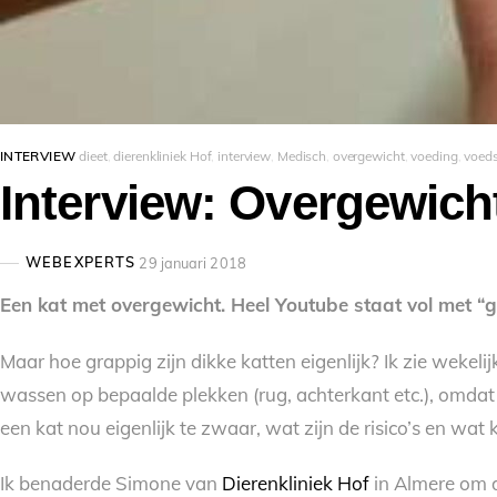
INTERVIEW
dieet
,
dierenkliniek Hof
,
interview
,
Medisch
,
overgewicht
,
voeding
,
voeds
Interview: Overgewicht
WEBEXPERTS
29 januari 2018
Een kat met overgewicht. Heel Youtube staat vol met “g
Maar hoe grappig zijn dikke katten eigenlijk? Ik zie wekel
wassen op bepaalde plekken (rug, achterkant etc.), omda
een kat nou eigenlijk te zwaar, wat zijn de risico’s en wat
Ik benaderde Simone van
Dierenkliniek Hof
in Almere om d