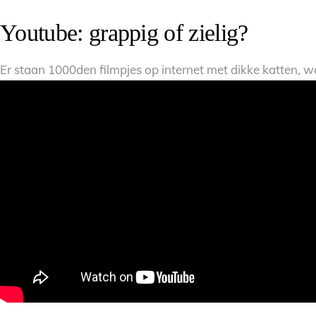
Youtube: grappig of zielig?
Er staan 1000den filmpjes op internet met dikke katten, wat