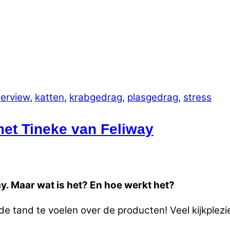
terview
,
katten
,
krabgedrag
,
plasgedrag
,
stress
met Tineke van Feliway
ay. Maar wat is het? En hoe werkt het?
e tand te voelen over de producten! Veel kijkplezie