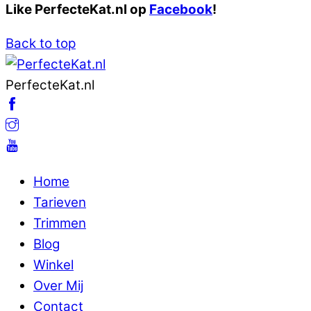
Like PerfecteKat.nl op
Facebook
!
Back to top
PerfecteKat.nl
Home
Tarieven
Trimmen
Blog
Winkel
Over Mij
Contact