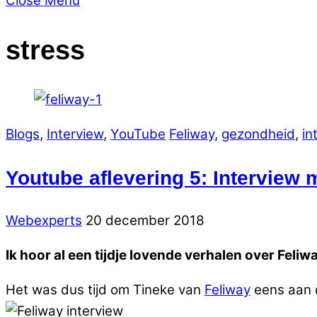
Close Menu
stress
Blogs
,
Interview
,
YouTube
Feliway
,
gezondheid
,
in
Youtube aflevering 5: Interview 
Webexperts
20 december 2018
Ik hoor al een tijdje lovende verhalen over Feliw
Het was dus tijd om Tineke van
Feliway
eens aan d