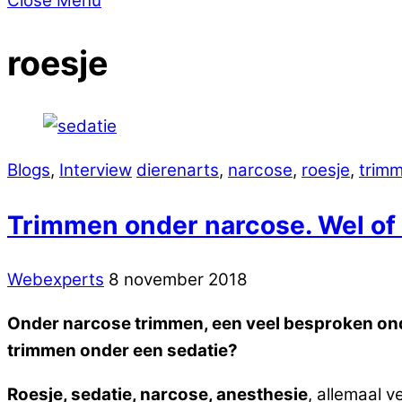
Close Menu
roesje
Blogs
,
Interview
dierenarts
,
narcose
,
roesje
,
trim
Trimmen onder narcose. Wel of
Webexperts
8 november 2018
Onder narcose trimmen, een veel besproken onde
trimmen onder een sedatie?
Roesje, sedatie, narcose, anesthesie
, allemaal 