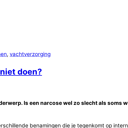
men
,
vachtverzorging
 niet doen?
rwerp. Is een narcose wel zo slecht als soms wor
verschillende benamingen die je tegenkomt op intern