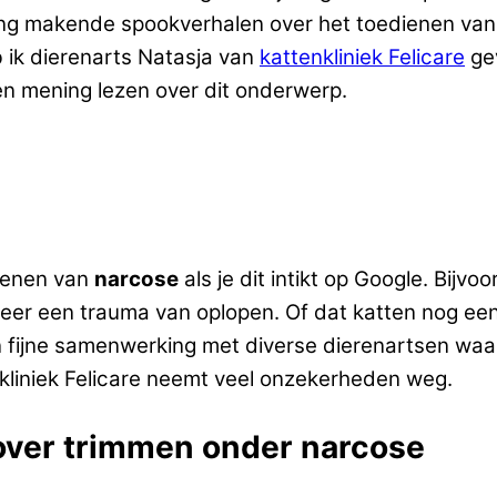
ang makende spookverhalen over het toedienen van 
b ik dierenarts Natasja van
kattenkliniek Felicare
gev
g en mening lezen over dit onderwerp.
dienen van
narcose
als je dit intikt op Google. Bijvo
weer een trauma van oplopen. Of dat katten nog ee
 fijne samenwerking met diverse dierenartsen waar 
nkliniek Felicare neemt veel onzekerheden weg.
 over trimmen onder narcose