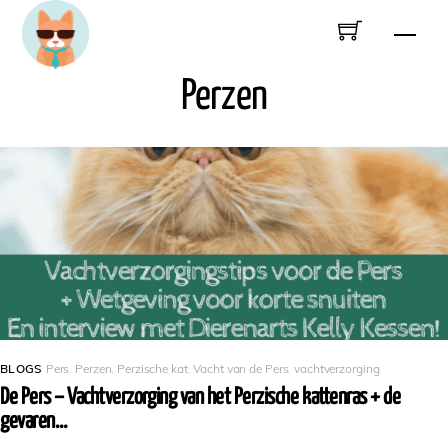
Skip
Men
to
content
Perzen
BLOGS
Pers
,
Perzen
,
Perzische kat
,
Vacht van de Pers
,
vachtverzorging
De Pers – Vachtverzorging van het Perzische kattenras + de
gevaren…