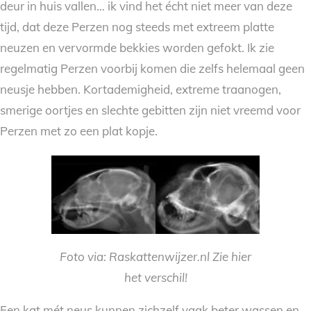
deur in huis vallen… ik vind het écht niet meer van deze
tijd, dat deze Perzen nog steeds met extreem platte
neuzen en vervormde bekkies worden gefokt. Ik zie
regelmatig Perzen voorbij komen die zelfs helemaal geen
neusje hebben. Kortademigheid, extreme traanogen,
smerige oortjes en slechte gebitten zijn niet vreemd voor
Perzen met zo een plat kopje.
Foto via: Raskattenwijzer.nl Zie hier
het verschil!
Een kat mét neus kunnen zichzelf vaak beter wassen en