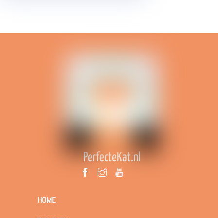
PerfecteKat.nl
HOME