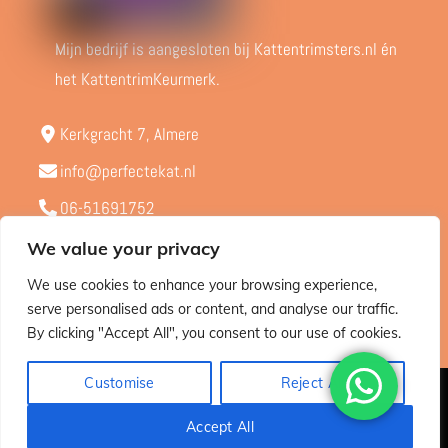
Mijn bedrijf is aangesloten bij Kattentrimsters.nl én
het KattentrimKeurmerk.
Kerkgracht 7, Almere
info@perfectekat.nl
06-51691752
Kvk - 65424603
We value your privacy
BTW - NL001910038B71
We use cookies to enhance your browsing experience,
serve personalised ads or content, and analyse our traffic.
By clicking "Accept All", you consent to our use of cookies.
Customise
Reject All
© Perfectekat.nl 2015 – 2025 |
Privacybeleid
Accept All
ALGEMENE VOORWAARDEN
RETOURBELEID & VERZENDING