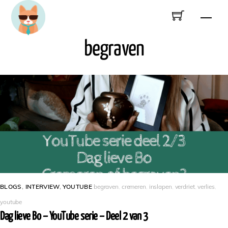
Skip
Men
to
content
begraven
BLOGS
,
INTERVIEW
,
YOUTUBE
begraven
,
cremeren
,
inslapen
,
verdriet
,
verlies
,
youtube
Dag lieve Bo – YouTube serie – Deel 2 van 3