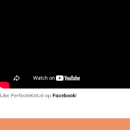
Like PerfecteKat.nl op
Facebook
!