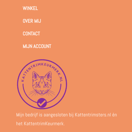
WINKEL
OVER MIJ
CONTACT
MIJN ACCOUNT
Mijn bedrijf is aangesloten bij Kattentrimsters.nl én
het KattentrimKeurmerk.