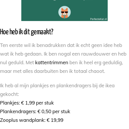
Hoe heb ik dit gemaakt?
Ten eerste wil ik benadrukken dat ik echt geen idee heb
wat ik heb gedaan. Ik ben nogal een rauwdouwer en heb
nul geduld. Met
kattentrimmen
ben ik heel erg geduldig,
maar met alles daarbuiten ben ik totaal chaoot.
Ik heb al mijn plankjes en plankendragers bij de ikea
gekocht:
Plankjes: € 1,99 per stuk
Plankendragers: € 0,50 per stuk
Zooplus wandplank: € 19,99