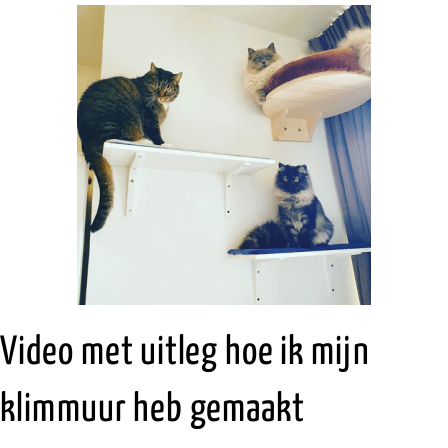
Video met uitleg hoe ik mijn
klimmuur heb gemaakt