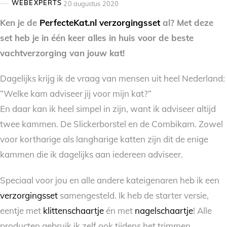
WEBEXPERTS
20 augustus 2020
Ken je de
PerfecteKat.nl verzorgingsset
al? Met deze
set heb je in één keer alles in huis voor de beste
vachtverzorging van jouw kat!
Dagelijks krijg ik de vraag van mensen uit heel Nederland:
“Welke kam adviseer jij voor mijn kat?”
En daar kan ik heel simpel in zijn, want ik adviseer altijd
twee kammen. De Slickerborstel en de Combikam. Zowel
voor kortharige als langharige katten zijn dit de enige
kammen die ik dagelijks aan iedereen adviseer.
Speciaal voor jou en alle andere kateigenaren heb ik een
verzorgingsset
samengesteld. Ik heb de starter versie,
eentje met
klittenschaartje
én met
nagelschaartje
! Alle
producten gebruik ik zelf ook tijdens het trimmen.