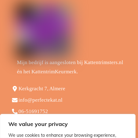
Mijn bedrijf is aangesloten bij Kattentrimsters.nl
én het KattentrimKeurmerk.
Kerkgracht 7, Almere
info@perfectekat.nl
06-51691752
Kvk - 65424603
We value your privacy
BTW - NL001910038B71
We use cookies to enhance your browsing experience,