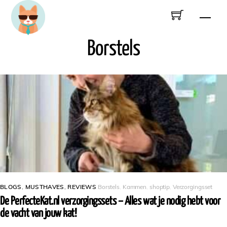
Skip
Men
to
content
Borstels
BLOGS
,
MUSTHAVES
,
REVIEWS
Borstels
,
Kammen
,
shoptip
,
Verzorgingsset
De PerfecteKat.nl verzorgingssets – Alles wat je nodig hebt voor
de vacht van jouw kat!