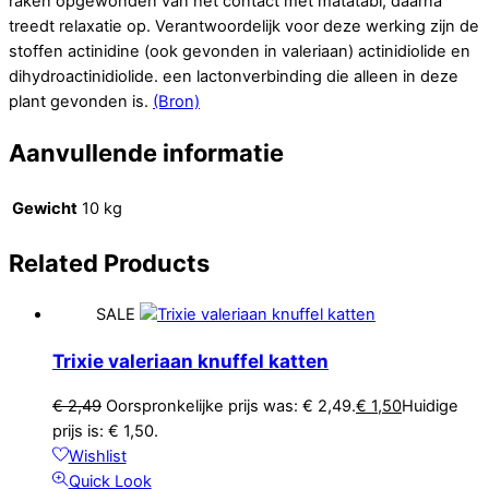
raken opgewonden van het contact met matatabi, daarna
treedt relaxatie op. Verantwoordelijk voor deze werking zijn de
stoffen actinidine (ook gevonden in valeriaan) actinidiolide en
dihydroactinidiolide. een lactonverbinding die alleen in deze
plant gevonden is.
(Bron)
Aanvullende informatie
Gewicht
10 kg
Related
Products
SALE
Trixie valeriaan knuffel katten
€
2,49
Oorspronkelijke prijs was: € 2,49.
€
1,50
Huidige
prijs is: € 1,50.
Wishlist
Quick Look