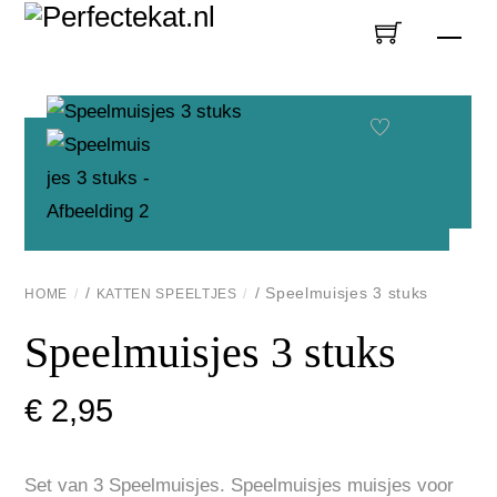
Skip
Men
to
content
/
/ Speelmuisjes 3 stuks
HOME
KATTEN SPEELTJES
Speelmuisjes 3 stuks
€
2,95
Set van 3 Speelmuisjes. Speelmuisjes muisjes voor