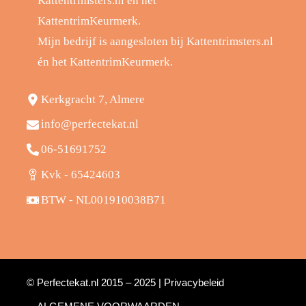
Mijn bedrijf is aangesloten bij Kattentrimsters.nl
én het KattentrimKeurmerk.
Kerkgracht 7, Almere
info@perfectekat.nl
06-51691752
Kvk - 65424603
BTW - NL001910038B71
© Perfectekat.nl 2015 – 2025 |
Privacybeleid