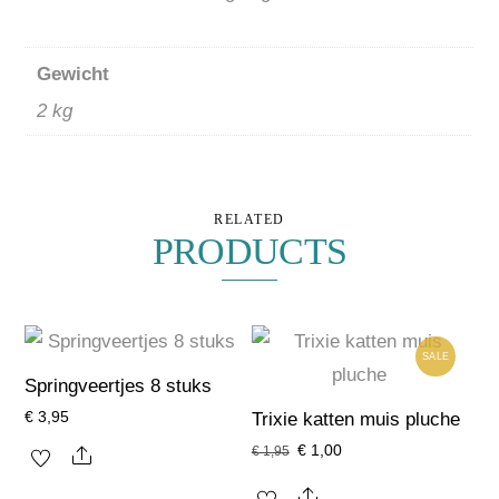
Gewicht
2 kg
RELATED
PRODUCTS
SALE
Springveertjes 8 stuks
€
3,95
Trixie katten muis pluche
Oorspronkelijke
Huidige
€
1,00
Share
€
1,95
prijs
prijs
Share