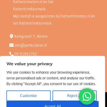
Mijn bedrijf is aangesloten bij Kattentrimsters.nl én
het KattentrimKeurmerk.
Kerkgracht 7, Almere
info@perfectekat.nl
06-51691752
Kvk - 65424603
We value your privacy
BTW - NL001910038B71
We use cookies to enhance your browsing experience,
serve personalised ads or content, and analyse our traffic.
By clicking "Accept All", you consent to our use of cookies.
Customise
Reject All
© Perfectekat.nl 2015 – 2025 |
Privacybeleid
Accept All