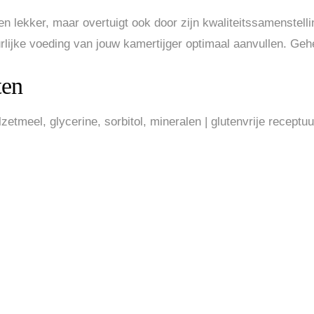
leen lekker, maar overtuigt ook door zijn kwaliteitssamenstel
rlijke voeding van jouw kamertijger optimaal aanvullen. Geh
ten
lzetmeel, glycerine, sorbitol, mineralen | glutenvrije receptu