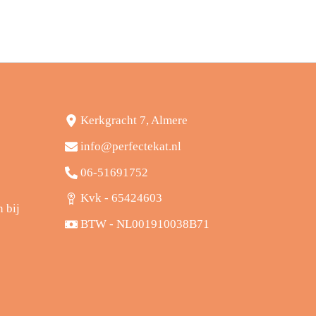
Kerkgracht 7, Almere
info@perfectekat.nl
06-51691752
Kvk - 65424603
n bij
BTW - NL001910038B71