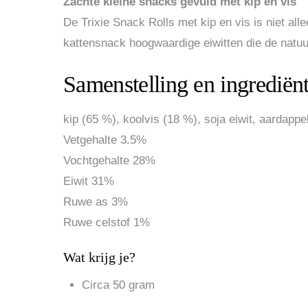
Zachte kleine snacks gevuld met kip en vis
De Trixie Snack Rolls met kip en vis is niet al
kattensnack hoogwaardige eiwitten die de natuu
Samenstelling en ingrediën
kip (65 %), koolvis (18 %), soja eiwit, aardappe
Vetgehalte 3.5%
Vochtgehalte 28%
Eiwit 31%
Ruwe as 3%
Ruwe celstof 1%
Wat krijg je?
Circa 50 gram