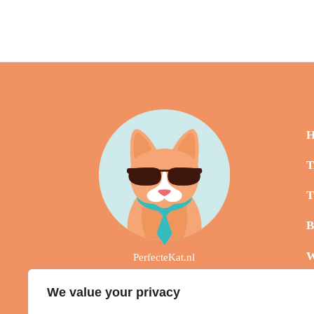
T
PerfecteKat.nl
O
We value your privacy