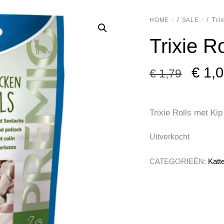
/
/ Tri
HOME
SALE
Trixie R
Oors
€
1,0
€
1,79
prijs
was:
Trixie Rolls met Kip
€ 1,7
Uitverkocht
CATEGORIEËN:
Katt