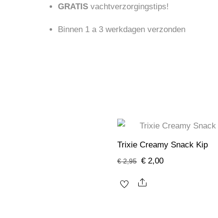
GRATIS
vachtverzorgingstips!
Binnen 1 a 3 werkdagen verzonden
Trixie Creamy Snack Kip
Oorspronkelijke
Huidige
€
2,00
€
2,95
prijs
prijs
Share
was:
is:
€ 2,95.
€ 2,00.