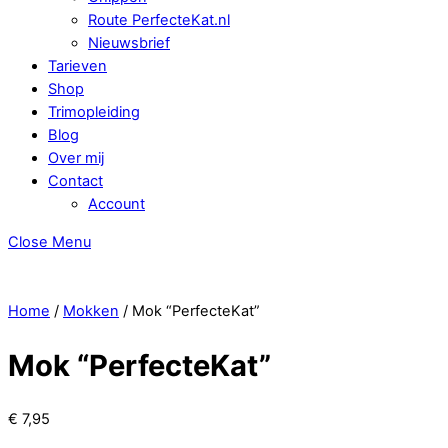
Route PerfecteKat.nl
Nieuwsbrief
Tarieven
Shop
Trimopleiding
Blog
Over mij
Contact
Account
Close Menu
Home
/
Mokken
/ Mok “PerfecteKat”
Mok “PerfecteKat”
€
7,95