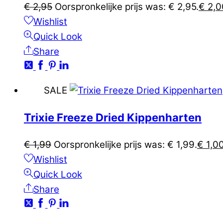
€
2,95
Oorspronkelijke prijs was: € 2,95.
€
2,0
Wishlist
Quick Look
Share
SALE
Trixie Freeze Dried Kippenharten
€
1,99
Oorspronkelijke prijs was: € 1,99.
€
1,0
Wishlist
Quick Look
Share