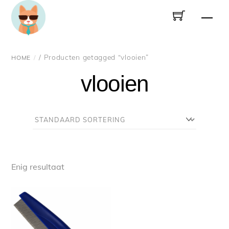
Skip
Men
to
content
/ Producten getagged “vlooien”
HOME
vlooien
Enig resultaat