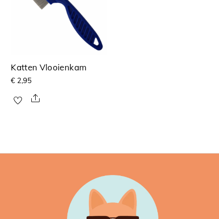
Katten Vlooienkam
€
2,95
Share