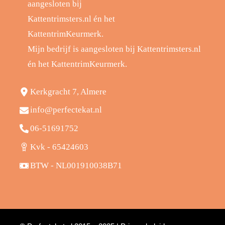
Mijn bedrijf is aangesloten bij Kattentrimsters.nl
én het KattentrimKeurmerk.
Kerkgracht 7, Almere
info@perfectekat.nl
06-51691752
Kvk - 65424603
BTW - NL001910038B71