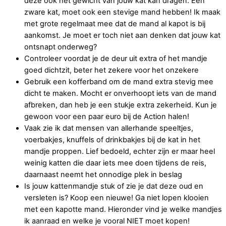
deze ook het gewicht van jouw kat kan dragen. Een
zware kat, moet ook een stevige mand hebben! Ik maak
met grote regelmaat mee dat de mand al kapot is bij
aankomst. Je moet er toch niet aan denken dat jouw kat
ontsnapt onderweg?
Controleer voordat je de deur uit extra of het mandje
goed dichtzit, beter het zekere voor het onzekere
Gebruik een kofferband om de mand extra stevig mee
dicht te maken. Mocht er onverhoopt iets van de mand
afbreken, dan heb je een stukje extra zekerheid. Kun je
gewoon voor een paar euro bij de Action halen!
Vaak zie ik dat mensen van allerhande speeltjes,
voerbakjes, knuffels of drinkbakjes bij de kat in het
mandje proppen. Lief bedoeld, echter zijn er maar heel
weinig katten die daar iets mee doen tijdens de reis,
daarnaast neemt het onnodige plek in beslag
Is jouw kattenmandje stuk of zie je dat deze oud en
versleten is? Koop een nieuwe! Ga niet lopen klooien
met een kapotte mand. Hieronder vind je welke mandjes
ik aanraad en welke je vooral NIET moet kopen!