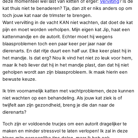
deze momenteel wel last van klitten of erger:
Vervilting
? Is de
kat thuis niet te benaderen? Tja, dan zit er niks anders op om
toch jouw kat naar de trimster te brengen.
Want vervilting in de vacht KAN niet wachten, dat doet de kat
pijn en moet worden verholpen. Mijn eigen kat Jip, haat een
kattenmandje en de autorit. Echter moet hij wegens
blaasproblemen toch een paar keer per jaar naar de
dierenarts. En dat ritje duurt een half uur. Elke keer plast hij in
het mandje. Is dat erg? Nou ik vind het niet zo leuk voor hem,
maar ik heb liever dat hij in het mandje plast, dan dat hij niet
geholpen wordt aan zijn blaasprobleem. Ik maak hierin een
bewuste keuze.
Ik trim voornamelijk katten met vachtproblemen, deze kunnen
niet wachten op een behandeling. Als jouw kat ziek is of
twijfelt aan zijn gezondheid, breng je die dan naar de
dierenarts?
Toch zijn er voldoende trucjes om een autorit dragelijker te
maken en minder stressvol te laten verlopen! Ik zal in deze
blogs mijn persoonlijke tips delen, maar ik heb ook