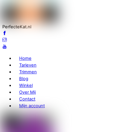
PerfecteKat.nl
Home
Tarieven
Trimmen
Blog
Winkel
Over Mij
Contact
Mijn account