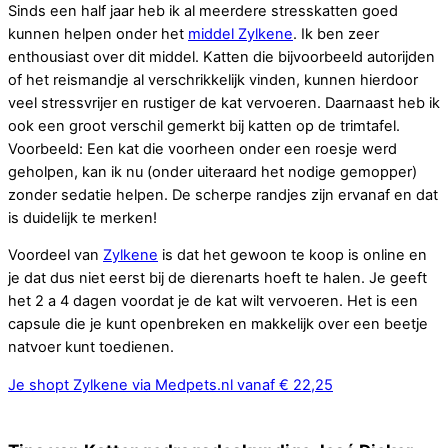
Sinds een half jaar heb ik al meerdere stresskatten goed
kunnen helpen onder het
middel Zylkene
. Ik ben zeer
enthousiast over dit middel. Katten die bijvoorbeeld autorijden
of het reismandje al verschrikkelijk vinden, kunnen hierdoor
veel stressvrijer en rustiger de kat vervoeren. Daarnaast heb ik
ook een groot verschil gemerkt bij katten op de trimtafel.
Voorbeeld: Een kat die voorheen onder een roesje werd
geholpen, kan ik nu (onder uiteraard het nodige gemopper)
zonder sedatie helpen. De scherpe randjes zijn ervanaf en dat
is duidelijk te merken!
Voordeel van
Zylkene
is dat het gewoon te koop is online en
je dat dus niet eerst bij de dierenarts hoeft te halen. Je geeft
het 2 a 4 dagen voordat je de kat wilt vervoeren. Het is een
capsule die je kunt openbreken en makkelijk over een beetje
natvoer kunt toedienen.
Je shopt Zylkene via Medpets.nl vanaf € 22,25